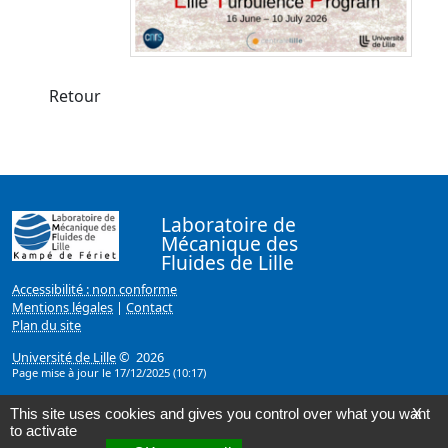
Retour
Laboratoire de
Mécanique des
Fluides de Lille
Accessibilité : non conforme
Mentions légales
|
Contact
Plan du site
Université de Lille
© 2026
Page mise à jour le 17/12/2025 (10:17)
This site uses cookies and gives you control over what you want
X
to activate