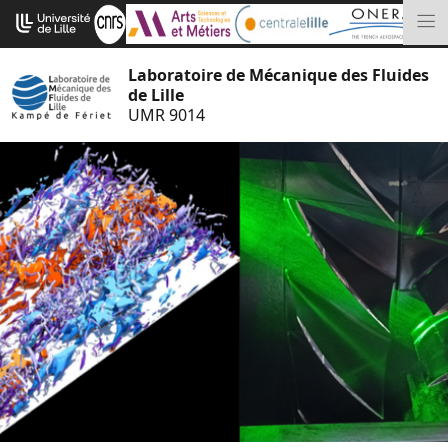
Aller
Cookies management panel
au
M
contenu
Laboratoire de Mécanique des Fluides
de Lille
UMR 9014