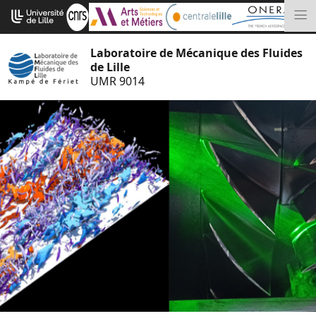
Aller
Cookies management panel
au
M
contenu
Laboratoire de Mécanique des Fluides
de Lille
UMR 9014